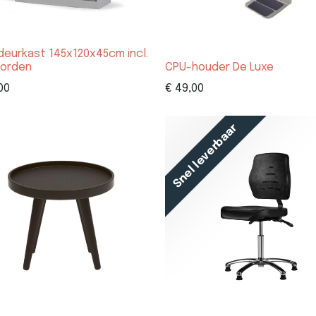
ldeurkast 145x120x45cm incl.
borden
CPU-houder De Luxe
00
€
49,00
Snel leverbaar