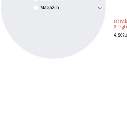
Magazijn
EC ro
3 leg
€
562,