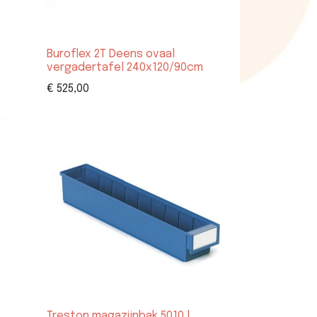
Buroflex 2T Deens ovaal
vergadertafel 240x120/90cm
€
525,00
Treston magazijnbak 5010 |