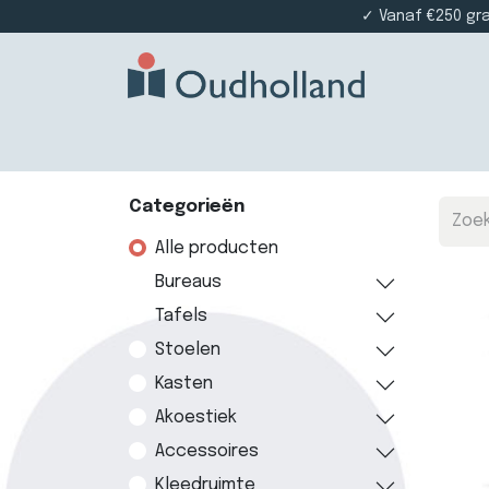
✓ Vanaf €250 gr
Home
Producten
Projectinrichting
Die
Categorieën
Alle producten
Bureaus
Tafels
Stoelen
Kasten
Akoestiek
Accessoires
Kleedruimte