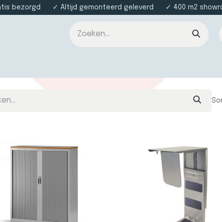
atis bezorgd ✓ Altijd gemonteerd geleverd ✓ 400 m2 showroo
nsten
Over ons
Contact
So