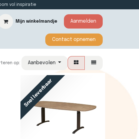
m vol inspiratie
Aanmelden
Mijn winkelmandje
​​​​​​Contact opnemen​​
Aanbevolen
rteren op:
Snel leverbaar