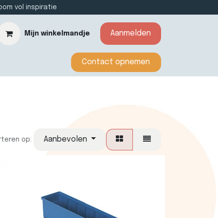
m vol inspiratie
Aanmelden
Mijn winkelmandje
​​​​​​Contact opnemen​​
Aanbevolen
rteren op: