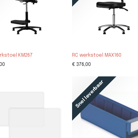
rkstoel KM267
RC werkstoel MAX160
00
€
376,00
Snel leverbaar