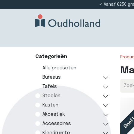
✓ Vanaf €250 gr
Home
Producten
Projectinrichting
Die
Categorieën
Produ
Alle producten
Ma
Bureaus
Tafels
Stoelen
Snel 
Kasten
Akoestiek
Accessoires
Kleedruimte