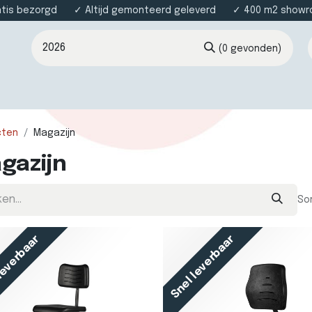
atis bezorgd ✓ Altijd gemonteerd geleverd ✓ 400 m2 showroo
(0 gevonden)
nsten
Over ons
Contact
cten
Magazijn
gazijn
So
leverbaar
Snel leverbaar