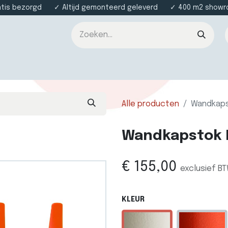
atis bezorgd ✓ Altijd gemonteerd geleverd ✓ 400 m2 showroo
nsten
Over ons
Contact
Alle producten
Wandkaps
Wandkapstok F
€
155,00
exclusief B
KLEUR