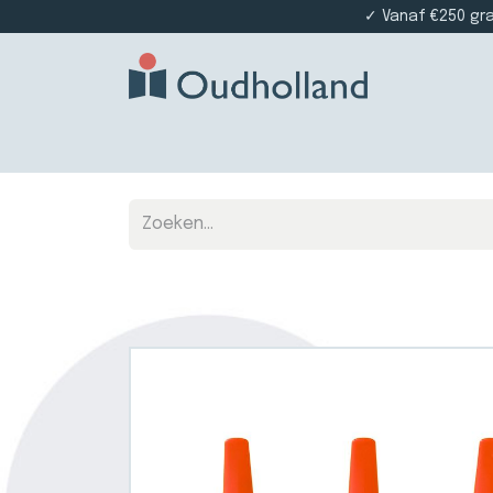
✓ Vanaf €250 gr
Home
Producten
Projectinrichting
Die