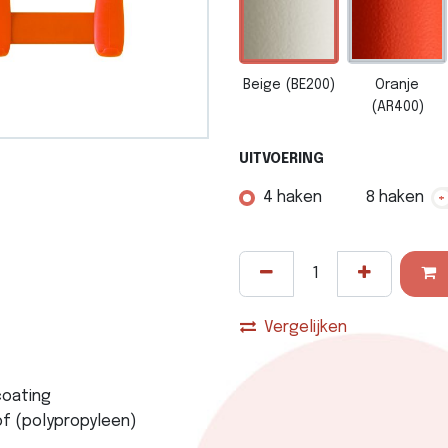
Beige (BE200)
Oranje
(AR400)
UITVOERING
4 haken
8 haken
+
Vergelijken
coating
f (polypropyleen)