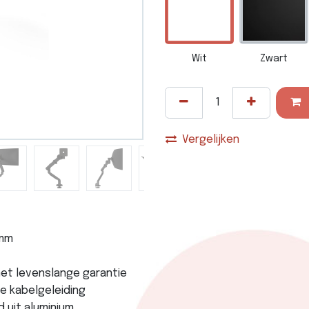
Wit
Zwart
Vergelijken
0mm
met levenslange garantie
e kabelgeleiding
 uit aluminium