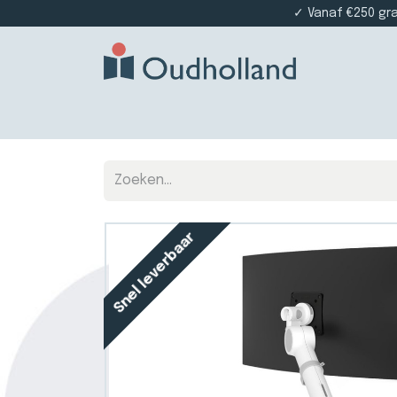
✓ Vanaf €250 gr
Home
Producten
Projectinrichting
Die
Snel leverbaar