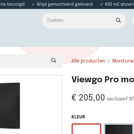
atis bezorgd ✓ Altijd gemonteerd geleverd ✓ 400 m2 showroo
nsten
Over ons
Contact
Alle producten
Monitora
Viewgo Pro mo
€
205,00
exclusief B
KLEUR