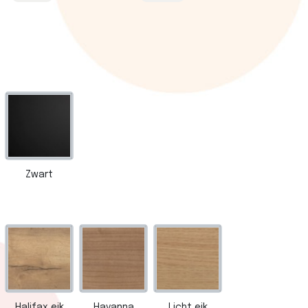
Zwart
Halifax eik
Havanna
Licht eik