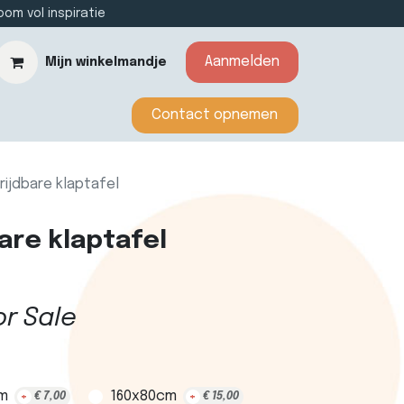
m vol inspiratie
Aanmelden
Mijn winkelmandje
​​​​​​Contact opnemen​​
rijdbare klaptafel
are klaptafel
or Sale
m
160x80cm
+
€
7,00
+
€
15,00