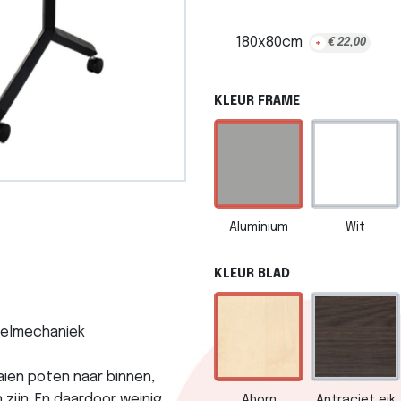
180x80cm
+
€
22,00
KLEUR FRAME
Aluminium
Wit
KLEUR BLAD
telmechaniek
aien poten naar binnen,
 zijn. En daardoor weinig
Ahorn
Antraciet eik