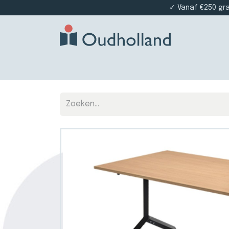
✓ Vanaf €250 gr
Home
Producten
Projectinrichting
Die