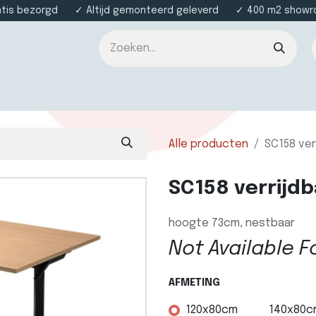
atis bezorgd ✓ Altijd gemonteerd geleverd ✓ 400 m2 showroo
nsten
Over ons
Contact
Alle producten
SC158 ver
SC158 verrijdb
hoogte 73cm, nestbaar
Not Available F
AFMETING
120x80cm
140x80c