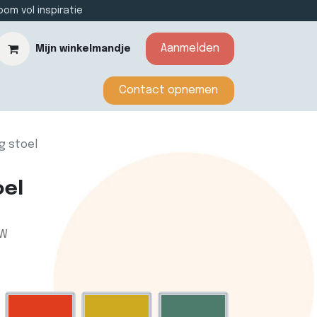
m vol inspiratie
Aanmelden
Mijn winkelmandje
​​​​​​Contact opnemen​​
eg stoel
oel
TW