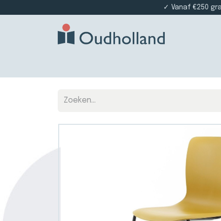
✓ Vanaf €250 gr
Home
Producten
Projectinrichting
Die