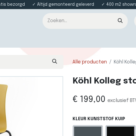
atis bezorgd ✓ Altijd gemonteerd geleverd ✓ 400 m2 showroo
nsten
Over ons
Contact
Alle producten
Köhl Koll
Köhl Kolleg st
€
199,00
exclusief B
KLEUR KUNSTSTOF KUIP