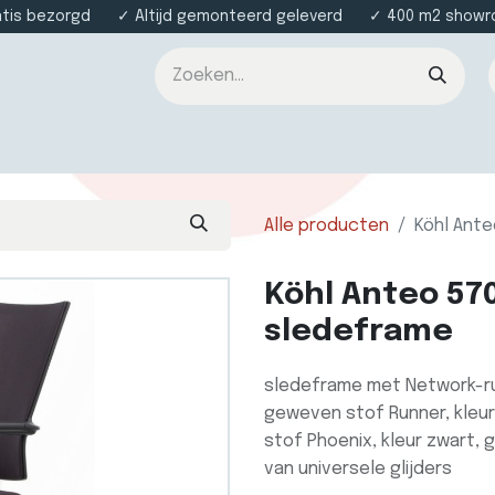
atis bezorgd ✓ Altijd gemonteerd geleverd ✓ 400 m2 showroo
nsten
Over ons
Contact
Alle producten
Köhl Ant
Köhl Anteo 57
sledeframe
sledeframe met Network-ru
geweven stof Runner, kleur
stof Phoenix, kleur zwart,
van universele glijders