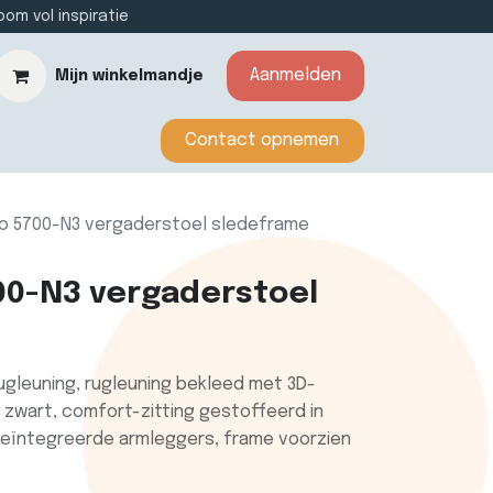
m vol inspiratie
Aanmelden
Mijn winkelmandje
​​​​​​Contact opnemen​​
eo 5700-N3 vergaderstoel sledeframe
00-N3 vergaderstoel
gleuning, rugleuning bekleed met 3D-
 zwart, comfort-zitting gestoffeerd in
 geïntegreerde armleggers, frame voorzien