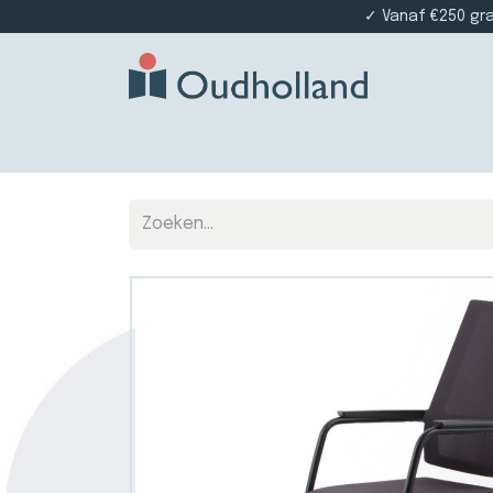
✓ Vanaf €250 gr
Home
Producten
Projectinrichting
Die