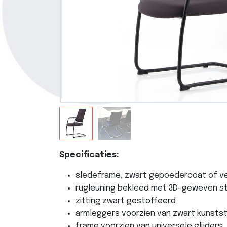
Specificaties:
sledeframe, zwart gepoedercoat of 
rugleuning bekleed met 3D-geweven sto
zitting zwart gestoffeerd
armleggers voorzien van zwart kunsts
frame voorzien van universele glijders