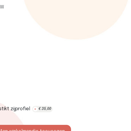
TW
ikt zijprofiel
+
€
35,00