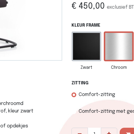
€
450,00
exclusief B
KLEUR FRAME
Zwart
Chroom
ZITTING
Comfort-zitting
verchroomd
f, kleur zwart
Comfort-zitting met gest
tof opdekjes