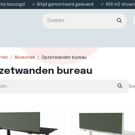
atis bezorgd ✓ Altijd gemonteerd geleverd ✓ 400 m2 showroo
nsten
Over ons
Contact
cten
Akoestiek
Opzetwanden bureau
zetwanden bureau
So