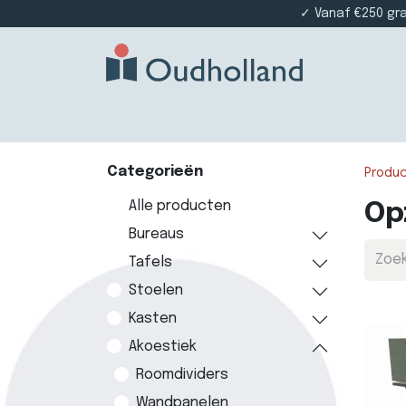
✓ Vanaf €250 gr
Home
Producten
Projectinrichting
Die
Categorieën
Produ
Alle producten
Op
Bureaus
Tafels
Stoelen
Kasten
Akoestiek
Roomdividers
Wandpanelen