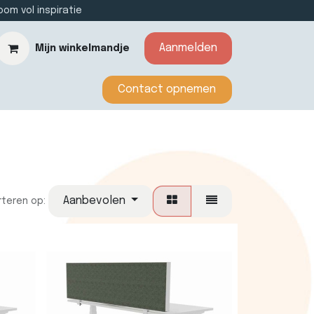
m vol inspiratie
Aanmelden
Mijn winkelmandje
​​​​​​Contact opnemen​​
Aanbevolen
rteren op: