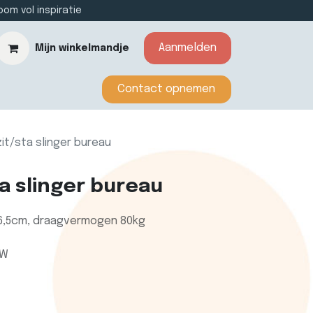
m vol inspiratie
Aanmelden
Mijn winkelmandje
​​​​​​Contact opnemen​​
zit/sta slinger bureau
ta slinger bureau
16,5cm, draagvermogen 80kg
TW