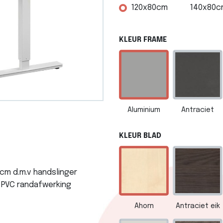
120x80cm
140x80c
KLEUR FRAME
Aluminium
Antraciet
KLEUR BLAD
5cm d.m.v handslinger
 PVC randafwerking
Ahorn
Antraciet eik