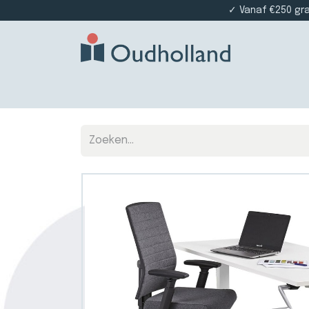
✓ Vanaf €250 gr
Home
Producten
Projectinrichting
Die