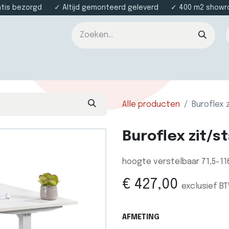
atis bezorgd ✓ Altijd gemonteerd geleverd ✓ 400 m2 showroo
nsten
Over ons
Contact
Alle producten
Buroflex 
Buroflex zit/s
hoogte verstelbaar 71,5-1
€
427,00
exclusief B
AFMETING