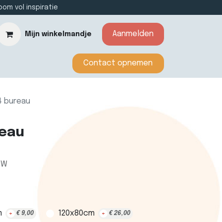
m vol inspiratie
Aanmelden
Mijn winkelmandje
​​​​​​Contact opnemen​​
4 bureau
reau
TW
m
120x80cm
+
€
9,00
+
€
26,00