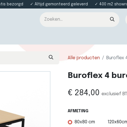
atis bezorgd ✓ Altijd gemonteerd geleverd ✓ 400 m2 showroo
nsten
Over ons
Contact
Alle producten
Buroflex 
Buroflex 4 bu
€
284,00
exclusief B
AFMETING
80x80 cm
120x60c