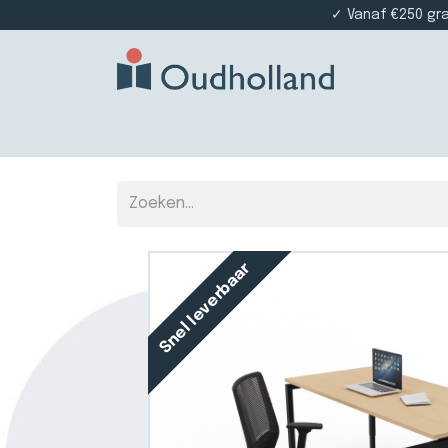
✓ Vanaf €250 gr
Home
Producten
Projectinrichting
Die
Snel leverbaar