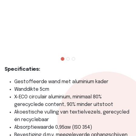
Specificaties:
Gestoffeerde wand met aluminium kader
Wanddikte 5cm
X-ECO circulair aluminium, minimaal 80%
gerecyclede content, 90% minder uitstoot
Akoestische vulling van textielvezels, gerecycled
én recyclebaar
Absorptiewaarde 0,95αw (ISO 354)
Bevestiging d.m.v. meegeleverde ophangschijven